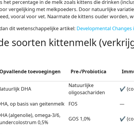
is het percentage in de melk zoals kittens die drinken (inclu
r vergelijking met melkpoeders. Door natuurlijke variatie,
ed, vooral voor vet. Naarmate de kittens ouder worden, wor
 dan dit wetenschappelijke artikel:
Developmental Changes i
nde soorten kittenmelk (verkri
Opvallende toevoegingen
Pre-/Probiotica
Immu
Natuurlijke
atuurlijk DHA
✔︎ (co
oligosachariden
HA, op basis van geitenmelk
FOS
—
HA (algenolie), omega-3/6,
GOS 1,0%
✔︎ (co
undercolostrum 0,5%
—
—
—