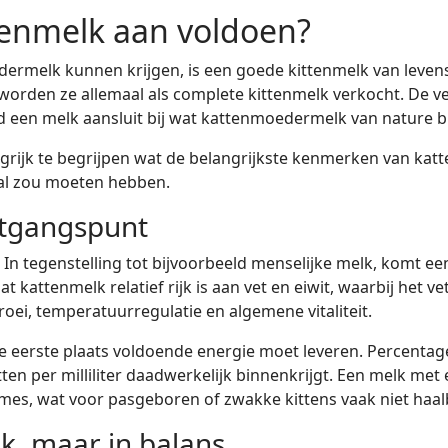
enmelk aan voldoen?
melk kunnen krijgen, is een goede kittenmelk van levensbel
orden ze allemaal als complete kittenmelk verkocht. De vers
ed een melk aansluit bij wat kattenmoedermelk van nature b
grijk te begrijpen wat de belangrijkste kenmerken van kat
al zou moeten hebben.
itgangspunt
. In tegenstelling tot bijvoorbeeld menselijke melk, komt ee
t kattenmelk relatief rijk is aan vet en eiwit, waarbij het 
roei, temperatuurregulatie en algemene vitaliteit.
e eerste plaats voldoende energie moet leveren. Percentag
itten per milliliter daadwerkelijk binnenkrijgt. Een melk me
lumes, wat voor pasgeboren of zwakke kittens vaak niet haalb
jk, maar in balans