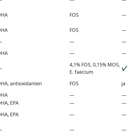
DHA
FOS
—
DHA
FOS
—
—
—
—
DHA
—
—
4,1% FOS, 0,15% MOS,
—
✔︎
E. faecium
HA, antioxidanten
FOS
ja
DHA
—
—
HA, EPA
—
—
HA, EPA
—
—
—
—
—