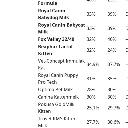
Formula
Royal Canin
33%
39%
Babydog Milk
Royal Canin Babycat
33%
39%
Milk
Fox Valley 32/40
32%
40%
Beaphar Lactol
32%
24%
Kitten
Vet-Concept Immulak
34,9%
37,7%
Kat
Royal Canin Puppy
31%
35%
D
Pro Tech
Optima Pet Milk
28%
30%
Canina Kattenmelk
30%
30%
D
Pokusa GoldMilk
25,1%
29,7%
D
Kitten
Trovet KMS Kitten
27,7%
30,6%
Milk