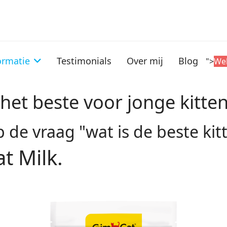
ormatie
Testimonials
Over mij
Blog
">
We
 het beste voor jonge kitte
de vraag "wat is de beste kitt
t Milk.