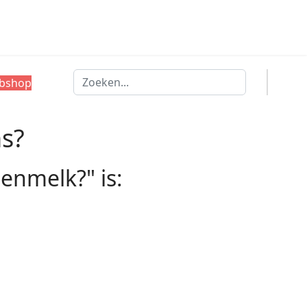
Zoeken
bshop
ns?
enmelk?" is: