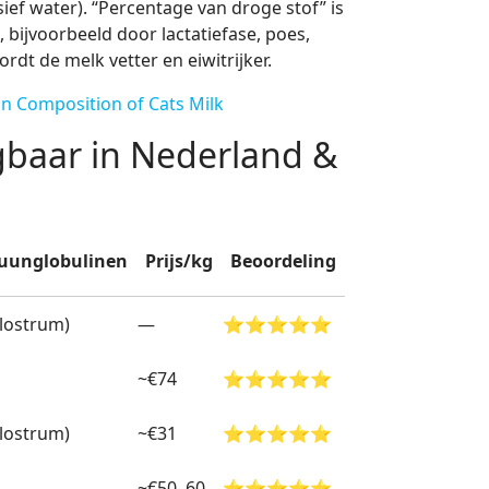
sief water). “Percentage van droge stof” is
 bijvoorbeeld door lactatiefase, poes,
dt de melk vetter en eiwitrijker.
n Composition of Cats Milk
jgbaar in Nederland &
unglobulinen
Prijs/kg
Beoordeling
lostrum)
—
⭐⭐⭐⭐⭐
~€74
⭐⭐⭐⭐⭐
lostrum)
~€31
⭐⭐⭐⭐⭐
~€50–60
⭐⭐⭐⭐⭐