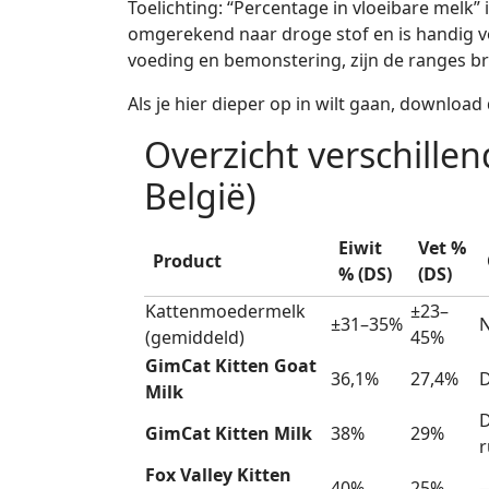
Toelichting: “Percentage in vloeibare melk” 
omgerekend naar droge stof en is handig voo
voeding en bemonstering, zijn de ranges bre
Als je hier dieper op in wilt gaan, download
Overzicht verschille
België)
Eiwit
Vet %
Product
% (DS)
(DS)
Kattenmoedermelk
±23–
±31–35%
N
(gemiddeld)
45%
GimCat Kitten Goat
36,1%
27,4%
D
Milk
D
GimCat Kitten Milk
38%
29%
r
Fox Valley Kitten
40%
25%