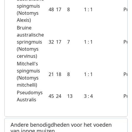
spingmuis
48
17
8
1 : 1
Pup
(Notomys
Alexis)
Bruine
australische
springmuis
32
17
7
1 : 1
Pup
(Notomys
cervinus)
Mitchell's
spingmuis
21
18
8
1 : 1
Pup
(Notomys
mitchelli)
Pseudomys
45
24
13
3 : 4
Pup
Australis
Andere benodigdheden voor het voeden
van jonge muizen