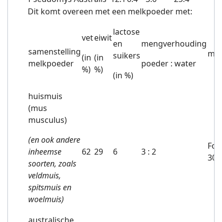
Dit komt overeen met een melkpoeder met:
lactose
vet
eiwit
en
mengverhouding
samenstelling
mel
suikers
(in
(in
melkpoeder
poeder : water
%)
%)
(in %)
huismuis
(mus
musculus)
(en ook andere
Fox
inheemse
62
29
6
3 : 2
30/
soorten, zoals
veldmuis,
spitsmuis en
woelmuis)
australische