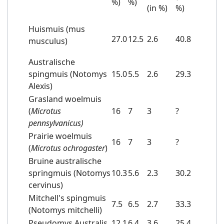
%)
%)
(in %)
%)
Huismuis (mus
27.0
12.5
2.6
40.8
musculus)
Australische
spingmuis (Notomys
15.0
5.5
2.6
29.3
Alexis)
Grasland woelmuis
(
Microtus
16
7
3
?
pennsylvanicus)
Prairie woelmuis
16
7
3
?
(
Microtus ochrogaster
)
Bruine australische
springmuis (Notomys
10.3
5.6
2.3
30.2
cervinus)
Mitchell's spingmuis
7.5
6.5
2.7
33.3
(Notomys mitchelli)
Pseudomys Australis
12.1
6.4
3.6
25.4