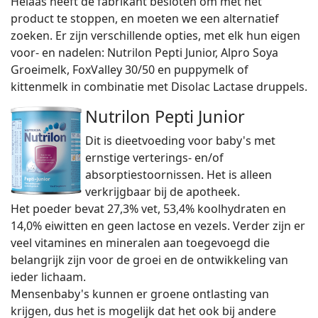
Helaas heeft de fabrikant besloten om met het
product te stoppen, en moeten we een alternatief
zoeken. Er zijn verschillende opties, met elk hun eigen
voor- en nadelen: Nutrilon Pepti Junior, Alpro Soya
Groeimelk, FoxValley 30/50 en puppymelk of
kittenmelk in combinatie met Disolac Lactase druppels.
Nutrilon Pepti Junior
Dit is dieetvoeding voor baby's met
ernstige verterings- en/of
absorptiestoornissen. Het is alleen
verkrijgbaar bij de apotheek.
Het poeder bevat 27,3% vet, 53,4% koolhydraten en
14,0% eiwitten en geen lactose en vezels. Verder zijn er
veel vitamines en mineralen aan toegevoegd die
belangrijk zijn voor de groei en de ontwikkeling van
ieder lichaam.
Mensenbaby's kunnen er groene ontlasting van
krijgen, dus het is mogelijk dat het ook bij andere