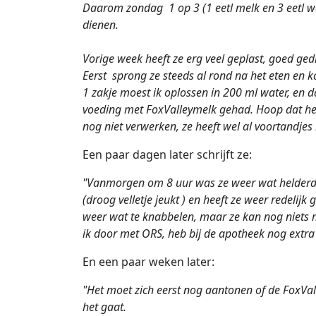
Daarom zondag 1 op 3 (1 eetl melk en 3 eetl 
dienen.
Vorige week heeft ze erg veel geplast, goed ged
Eerst sprong ze steeds al rond na het eten en 
1 zakje moest ik oplossen in 200 ml water, en da
voeding met FoxValleymelk gehad. Hoop dat het 
nog niet verwerken, ze heeft wel al voortandje
Een paar dagen later schrijft ze:
"Vanmorgen om 8 uur was ze weer wat helderde
(droog velletje jeukt ) en heeft ze weer redelij
weer wat te knabbelen, maar ze kan nog niets 
ik door met ORS, heb bij de apotheek nog extr
En een paar weken later:
"Het moet zich eerst nog aantonen of de FoxVal
het gaat.