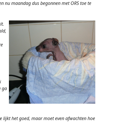
en en nu maandag dus begonnen met ORS toe te
t.
ald,
ze
k
g ga
oe lijkt het goed, maar moet even afwachten hoe