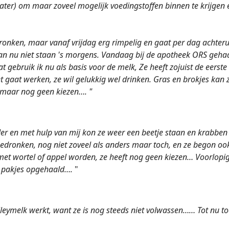
water) om maar zoveel mogelijk voedingstoffen binnen te krijg
ronken, maar vanaf vrijdag erg rimpelig en gaat per dag achterui
kan nu niet staan 's morgens. Vandaag bij de apotheek ORS geha
t gebruik ik nu als basis voor de melk, Ze heeft zojuist de eerste
gaat werken, ze wil gelukkig wel drinken. Gras en brokjes kan 
s maar nog geen kiezen…. "
r en met hulp van mij kon ze weer een beetje staan en krabben
k gedronken, nog niet zoveel als anders maar toch, en ze begon oo
met wortel of appel worden, ze heeft nog geen kiezen… Voorlopi
a pakjes opgehaald….
"
leymelk werkt, want ze is nog steeds niet volwassen…… Tot nu t