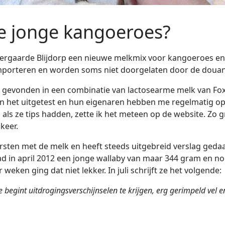
e jonge kangoeroes?
ergaarde Blijdorp een nieuwe melkmix voor kangoeroes en 
importeren en worden soms niet doorgelaten door de douane
gevonden in een combinatie van lactosearme melk van Fox
n het uitgetest en hun eigenaren hebben me regelmatig op
n als ze tips hadden, zette ik het meteen op de website. Zo
keer.
rsten met de melk en heeft steeds uitgebreid verslag geda
had in april 2012 een jonge wallaby van maar 344 gram en
ken ging dat niet lekker. In juli schrijft ze het volgende:
 begint uitdrogingsverschijnselen te krijgen, erg gerimpeld vel e