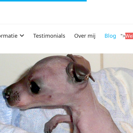
ormatie
Testimonials
Over mij
Blog
">
We