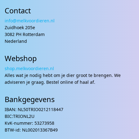
Contact
info@melkvoordieren.nl
Zuidhoek 205e
3082 PH Rotterdam
Nederland
Webshop
shop.melkvoordieren.nl
Alles wat je nodig hebt om je dier groot te brengen. We
adviseren je graag. Bestel online of haal af.
Bankgegevens
IBAN: NL50TRIO0212118447
BIC:TRIONL2U
KvK-nummer: 53273958
BTW-id: NL002013367B49