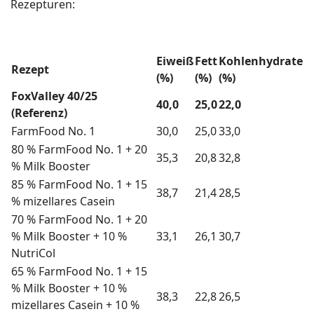
Rezepturen:
Eiweiß
Fett
Kohlenhydrate
Rezept
(%)
(%)
(%)
FoxValley 40/25
40,0
25,0
22,0
(Referenz)
FarmFood No. 1
30,0
25,0
33,0
80 % FarmFood No. 1 + 20
35,3
20,8
32,8
% Milk Booster
85 % FarmFood No. 1 + 15
38,7
21,4
28,5
% mizellares Casein
70 % FarmFood No. 1 + 20
% Milk Booster + 10 %
33,1
26,1
30,7
NutriCol
65 % FarmFood No. 1 + 15
% Milk Booster + 10 %
38,3
22,8
26,5
mizellares Casein + 10 %