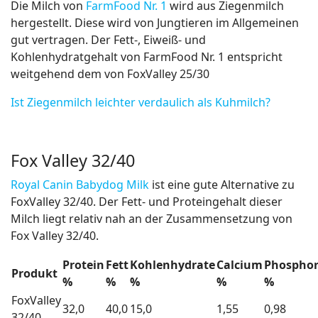
Die Milch von
FarmFood Nr. 1
wird aus Ziegenmilch
hergestellt. Diese wird von Jungtieren im Allgemeinen
gut vertragen. Der Fett-, Eiweiß- und
Kohlenhydratgehalt von FarmFood Nr. 1 entspricht
weitgehend dem von FoxValley 25/30
Ist Ziegenmilch leichter verdaulich als Kuhmilch?
Fox Valley 32/40
Royal Canin Babydog Milk
ist eine gute Alternative zu
FoxValley 32/40. Der Fett- und Proteingehalt dieser
Milch liegt relativ nah an der Zusammensetzung von
Fox Valley 32/40.
Protein
Fett
Kohlenhydrate
Calcium
Phospho
Produkt
%
%
%
%
%
FoxValley
32,0
40,0
15,0
1,55
0,98
32/40