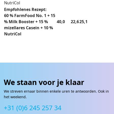
NutriCol
Empfohlenes Rezept:
60 % FarmFood No. 1 + 15
% Milk Booster + 15 %
40,0
22,6
25,1
mizellares Casein + 10 %
NutriCol
We staan voor je klaar
We streven ernaar binnen enkele uren te antwoorden. Ook in
het weekend.
+31 (0)6 245 257 34