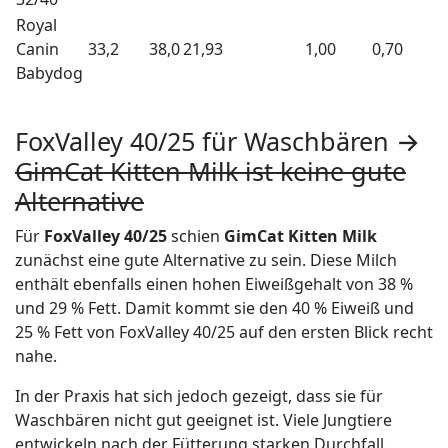
Royal
Canin
33,2
38,0
21,93
1,00
0,70
Babydog
FoxValley 40/25 für Waschbären →
GimCat Kitten Milk ist keine gute
Alternative
Für
FoxValley 40/25
schien
GimCat Kitten Milk
zunächst eine gute Alternative zu sein. Diese Milch
enthält ebenfalls einen hohen Eiweißgehalt von 38 %
und 29 % Fett. Damit kommt sie den
40 % Eiweiß und
25 % Fett von FoxValley 40/25 auf den ersten Blick recht
nahe.
In der Praxis hat sich jedoch gezeigt, dass sie für
Waschbären nicht gut geeignet ist. Viele Jungtiere
entwickeln nach der Fütterung starken Durchfall.