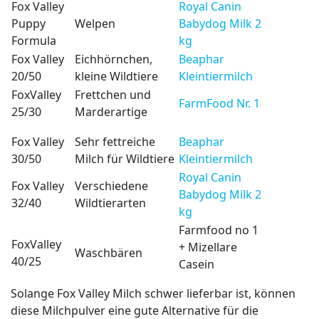
Fox Valley
Royal Canin
Puppy
Welpen
Babydog Milk 2
Formula
kg
Fox Valley
Eichhörnchen,
Beaphar
20/50
kleine Wildtiere
Kleintiermilch
FoxValley
Frettchen und
FarmFood Nr. 1
25/30
Marderartige
Fox Valley
Sehr fettreiche
Beaphar
30/50
Milch für Wildtiere
Kleintiermilch
Royal Canin
Fox Valley
Verschiedene
Babydog Milk 2
32/40
Wildtierarten
kg
Farmfood no 1
FoxValley
+ Mizellare
Waschbären
40/25
Casein
Solange Fox Valley Milch schwer lieferbar ist, können
diese Milchpulver eine gute Alternative für die